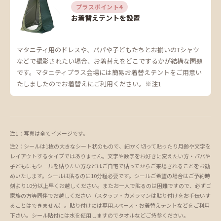
プラスポイント4
お着替えテントを設置
マタニティ用のドレスや、パパや子どもたちとお揃いのTシャツ
などで撮影されたい場合、お着替えをどこでするかが結構な問題
です。マタニティプラス会場には簡易お着替えテントをご用意い
たしましたのでお着替えにご利用ください。※注1
注1：写真は全てイメージです。
注2：シールは1枚の大きなシート状のもので、細かく切って貼ったり月齢や文字を
レイアウトするタイプではありません。文字や数字をお好きに変えたい方・パパや
子どもにもシールを貼りたい方などはご自宅で貼ってからご来場されることをお勧
めいたします。シールは貼るのに10分程必要です。シールご希望の場合はご予約時
刻より10分以上早くお越しください。またお一人で貼るのは困難ですので、必ずご
家族の方等同伴でお越しください（スタッフ・カメラマンは貼り付けをお手伝いす
ることはできません）。貼り付けには専用スペース・お着替えテントなどをご利用
下さい。シール貼付には水を使用しますのでタオルなどご持参ください。