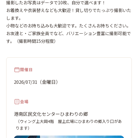
2026
年
撮影したお写真はデータで10枚、自分で選べます！
7
31
月
お着換えや衣装替えなども大歓迎！貸し切りでたっぷり撮影いた
金
日
します。
小物などのお持ち込みも大歓迎です。たくさんお持ちください。
お友達と・ご家族全員でなど、バリエーション豊富に撮影可能で
す。（撮影時間15分程度）
開催日
2026/07/31（金曜日）
会場
港南区民文化センターひまわりの郷
（ウィング上大岡4階 屋上広場にひまわりの郷入り口があ
ります）