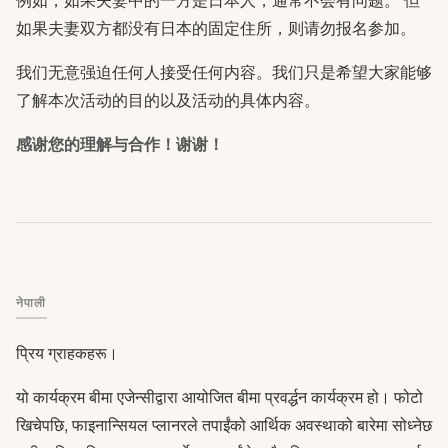
如果夫妻双方都没有日本的固定住所，则请勿报名参加。
我们无意强迫任何人接受任何内容。我们只是希望大家能够
了解本次活动的目的以及活动的具体内容。
感谢您的理解与合作！谢谢！
नेपाली
प्रिय ग्राहकहरू।
यो कार्यक्रम बीमा एजेन्सीद्वारा आयोजित बीमा प्रवर्द्धन कार्यक्रम हो। फोटो
खिचेपछि, फाइनान्सियल प्लानरले तपाईंको आर्थिक अवस्थाको बारेमा सोध्नेछ