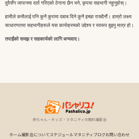
दुवैसँग जापानमा दर्ता गरिएको ठेगाना छैन भने, कृपया सहभागी नहुनुहोस्।
हामीले कसैलाई पनि कुनै कुरामा दबाब दिने कुनै इच्छा राख्दैनौं। हाम्रो लक्ष्य
साधारणतया सहभागीहरूले यस कार्यक्रमको उद्देश्य र स्वरूप बुझ्नु मात्र हो।
तपाईंको समझ र सहकार्यको लागि धन्यवाद।
赤ちゃん・キッズ・マタニティの無料撮影会
ホーム
撮影会について
スケジュール
マタニティ
ブログ
お問い合わせ