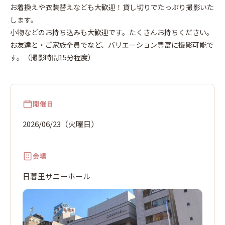
2026
年
6
23
お着換えや衣装替えなども大歓迎！貸し切りでたっぷり撮影いた
月
します。
火
日
小物などのお持ち込みも大歓迎です。たくさんお持ちください。
お友達と・ご家族全員でなど、バリエーション豊富に撮影可能で
す。（撮影時間15分程度）
開催日
2026/06/23（火曜日）
会場
日暮里サニーホール