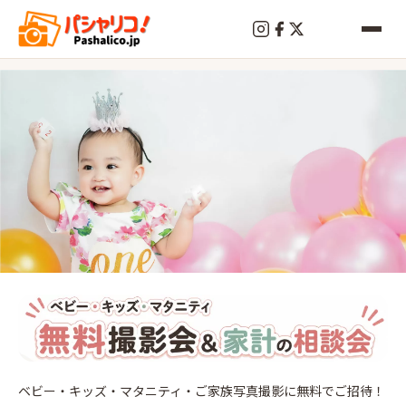
終
了
川崎
2026
年
7
14
ベビー・キッズ・マタニティ・ご家族写真撮影に無料でご招待！
月