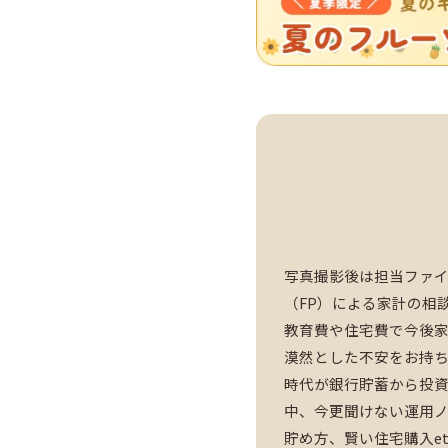
写真撮影後は担当ファ
（FP）による家計の相
教育費や住宅費で今後
漠然とした不安をお持
時代が銀行貯蓄から投
中、今更聞けない運用
貯め方、賢い住宅購入e