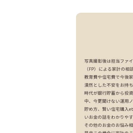
写真撮影後は担当ファ
（FP）による家計の相
教育費や住宅費で今後
漠然とした不安をお持
時代が銀行貯蓄から投
中、今更聞けない運用
貯め方、賢い住宅購入e
いお金の話をわかりや
その他のお金のお悩み
是非この機会に家計の