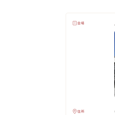
代
会場
住所