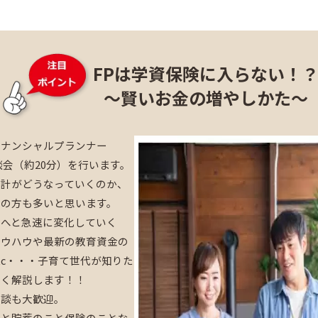
FPは学資保険に入らない！
～賢いお金の増やしかた～
イナンシャルプランナー
談会（約20分）を行います。
家計がどうなっていくのか、
ちの方も多いと思います。
資へと急速に変化していく
ノウハウや最新の教育資金の
tc・・・子育て世代が知りた
すく解説します！！
相談も大歓迎。
こと貯蓄のこと保険のことな