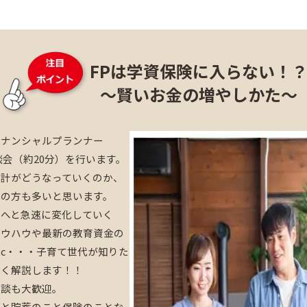
FPは学資保険に入らない！
～賢いお金の増やしかた～
イナンシャルプランナー
談会（約20分）を行います。
家計がどうなっていくのか、
ちの方も多いと思います。
資へと急速に変化していく
ノウハウや最新の教育資金の
tc・・・子育て世代が知りた
すく解説します！！
相談も大歓迎。
こと貯蓄のこと保険のことな