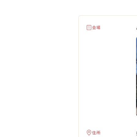
大
会場
住所