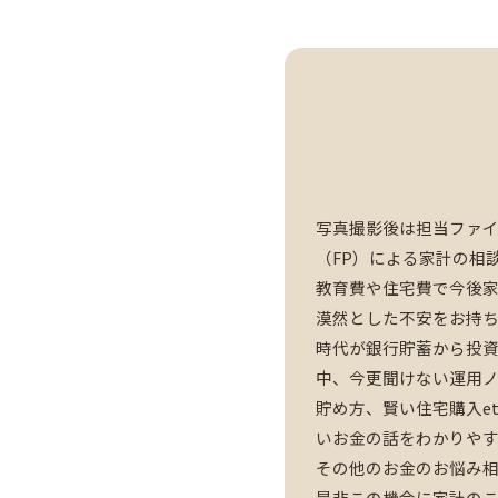
写真撮影後は担当ファ
（FP）による家計の相
教育費や住宅費で今後
漠然とした不安をお持
時代が銀行貯蓄から投
中、今更聞けない運用
貯め方、賢い住宅購入e
いお金の話をわかりや
その他のお金のお悩み
是非この機会に家計の