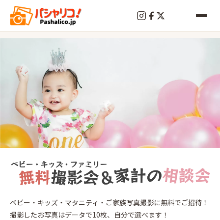
終
了
志木
ベビー・キッズ・マタニティ・ご家族写真撮影に無料でご招待！
2026
年
6
18
撮影したお写真はデータで10枚、自分で選べます！
月