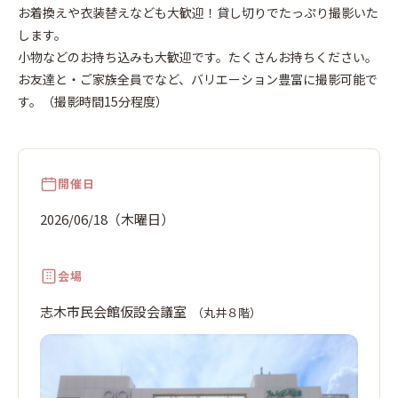
木
日
お着換えや衣装替えなども大歓迎！貸し切りでたっぷり撮影いた
します。
小物などのお持ち込みも大歓迎です。たくさんお持ちください。
お友達と・ご家族全員でなど、バリエーション豊富に撮影可能で
す。（撮影時間15分程度）
開催日
2026/06/18（木曜日）
会場
志木市民会館仮設会議室
（丸井８階）