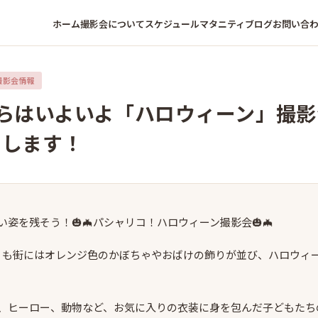
ホーム
撮影会について
スケジュール
マタニティ
ブログ
お問い合
撮影会情報
からはいよいよ「ハロウィーン」撮影
トします！
姿を残そう！🎃🦇パシャリコ！ハロウィーン撮影会🎃🦇
くも街にはオレンジ色のかぼちゃやおばけの飾りが並び、ハロウィ
、ヒーロー、動物など、お気に入りの衣装に身を包んだ子どもたち