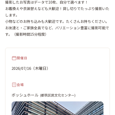
北
撮影したお写真はデータで10枚、自分で選べます！
2026
年
お着換えや衣装替えなども大歓迎！貸し切りでたっぷり撮影いた
7
16
月
します。
木
日
小物などのお持ち込みも大歓迎です。たくさんお持ちください。
お友達と・ご家族全員でなど、バリエーション豊富に撮影可能で
す。（撮影時間15分程度）
開催日
2026/07/16（木曜日）
会場
ボッシュホール
(都筑区民文化センター)