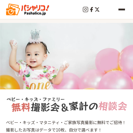
終
了
川越
ベビー・キッズ・マタニティ・ご家族写真撮影に無料でご招待！
2026
年
5
28
撮影したお写真はデータで10枚、自分で選べます！
月