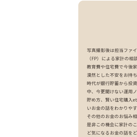
写真撮影後は担当ファ
（FP）による家計の相
教育費や住宅費で今後
漠然とした不安をお持
時代が銀行貯蓄から投
中、今更聞けない運用
貯め方、賢い住宅購入e
いお金の話をわかりや
その他のお金のお悩み
是非この機会に家計の
ど気になるお金の話を