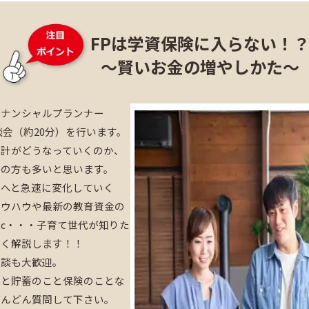
FPは学資保険に入らない！
～賢いお金の増やしかた～
イナンシャルプランナー
談会（約20分）を行います。
家計がどうなっていくのか、
ちの方も多いと思います。
資へと急速に変化していく
ノウハウや最新の教育資金の
tc・・・子育て世代が知りた
すく解説します！！
相談も大歓迎。
こと貯蓄のこと保険のことな
どんどん質問して下さい。