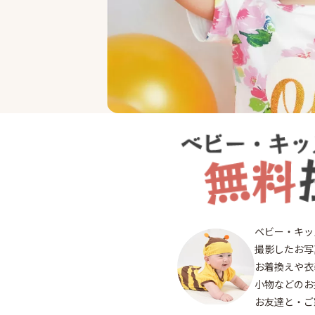
終
了
府
ベビー・キッ
撮影したお写
中
お着換えや衣
小物などのお
お友達と・ご