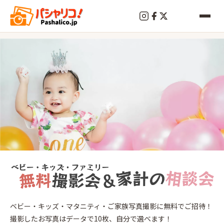
終
了
千葉
ベビー・キッズ・マタニティ・ご家族写真撮影に無料でご招待！
2026
年
6
19
撮影したお写真はデータで10枚、自分で選べます！
月