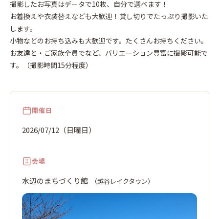
ウン
撮影したお写真はデータで10枚、自分で選べます！
7
お着換えや衣装替えなども大歓迎！貸し切りでたっぷり撮影いた
2026
年
12
します。
月
日
日
小物などのお持ち込みも大歓迎です。たくさんお持ちください。
お友達と・ご家族全員でなど、バリエーション豊富に撮影可能で
す。（撮影時間15分程度）
開催日
2026/07/12（日曜日）
会場
水辺のまちづくり館
（越谷レイクタウン）