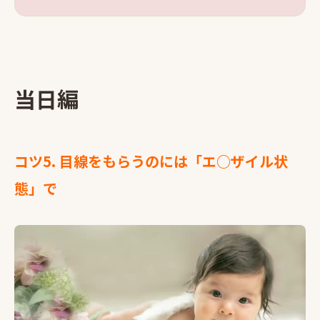
当日編
コツ5. 目線をもらうのには「エ○ザイル状
態」で